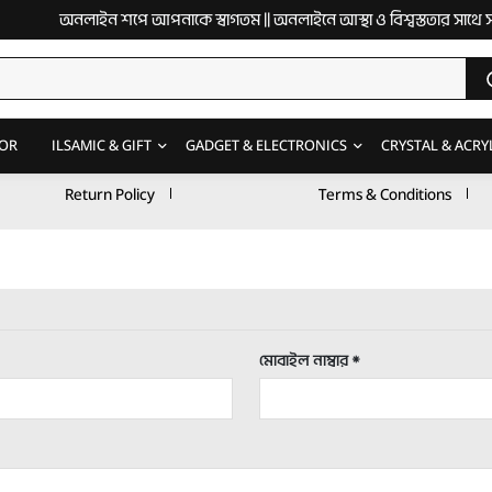
অনলাইন শপে আপনাকে স্বাগতম || অনলাইনে আস্থা ও বিশ্বস্ততার সাথে সারা বাং
OR
ILSAMIC & GIFT
GADGET & ELECTRONICS
CRYSTAL & ACRY
Return Policy
Terms & Conditions
মোবাইল নাম্বার *