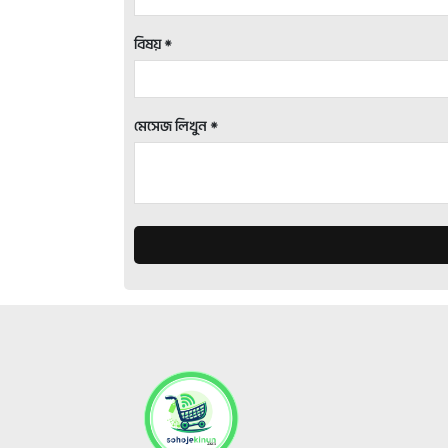
বিষয় *
মেসেজ লিখুন *