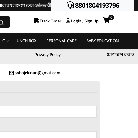
8801804193796
লাদেশে হোম ডেলিভারী দিয়ে থাকি || অর্ডার করতে অগ্রিম টাকা দিতে হবে না || এ্যা
0
Track Order
Login / Sign Up
LIC
LUNCH BOX
PERSONAL CARE
BABY EDUCATION
Privacy Policy
যোগাযোগ করুন
sohojekinun@gmail.com