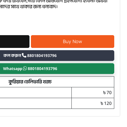
ক করে রাখবেন,পরে কোন অভিযোগ গ্রহনযোগ্য হবেনা। অযথা
াদের সাথে থাকার জন্য ধন্যবাদ।
কল করুন
8801804193796
Whatsapp
8801804193796
কুরিয়ার ডেলিভারি খরচ
৳ 70
৳ 120