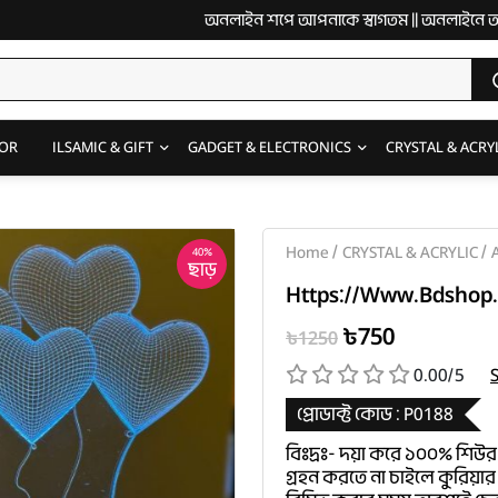
অনলাইন শপে আপনাকে স্বাগতম || অনলাইনে আস্থা ও বিশ্বস্
OR
ILSAMIC & GIFT
GADGET & ELECTRONICS
CRYSTAL & ACRY
/
/
Home
CRYSTAL & ACRYLIC
A
40%
ছাড়
Https://www.bdshop.
৳750
৳1250
0.00/5
প্রোডাক্ট কোড :
P0188
বিঃদ্রঃ- দয়া করে ১০০% শিউর
গ্রহন করতে না চাইলে কুরিয়ার 