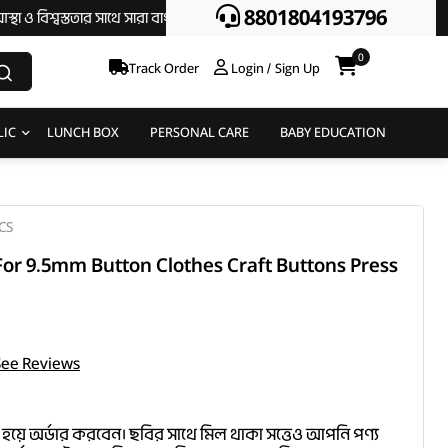
8801804193796
ততার সাথে সারা বাংলাদেশে হোম ডেলিভারী দিয়ে থাকি || অর্ডার করতে অগ্রিম টাকা দি
0
Track Order
Login / Sign Up
LIC
LUNCH BOX
PERSONAL CARE
BABY EDUCATION
CS
For 9.5mm Button Clothes Craft Buttons Press
See Reviews
 হয়ে অর্ডার করবেন। ছবির সাথে মিল থাকা সত্তেও আপনি পণ্য