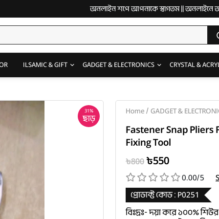
অনলাইন শপে আপনাকে স্বাগতম || অনলাইনে আস্থা ও বিশ্বস্
OR
ILSAMIC & GIFT
GADGET & ELECTRONICS
CRYSTAL & ACRY
/
Home
GADGET & ELECTRONI
31%
ছাড়
Fastener Snap Pliers 
Fixing Tool
৳550
৳800
0.00/5
প্রোডাক্ট কোড :
P0251
বিঃদ্রঃ- দয়া করে ১০০% শিউর