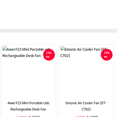
18%
14%
ছাড়
ছাড়
Extonic Air Cooler Fan (ET-
XUNDD XDOT-063 Multi-
C702)
Functional Clip Fan - 6000mAh