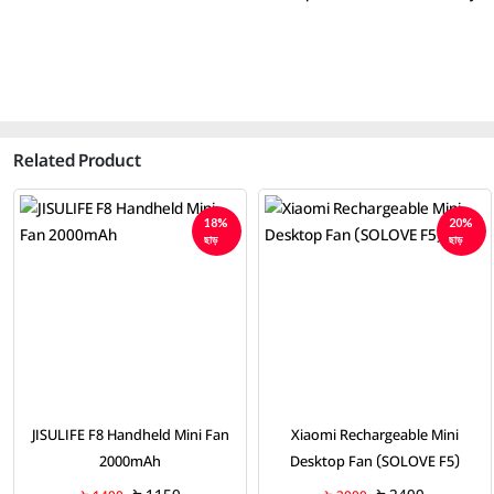
Related Product
20%
25%
ছাড়
ছাড়
Xiaomi Rechargeable Mini
Awei F33 1800mAh Desktop
Desktop Fan (SOLOVE F5)
Ultra Slim Fan