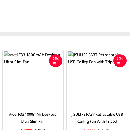
17%
10%
ছাড়
ছাড়
JISULIFE FA37 Retractable USB
Awei F23 Mini Portable Usb
Ceiling Fan With Tripod
Rechargeable Desk Fan